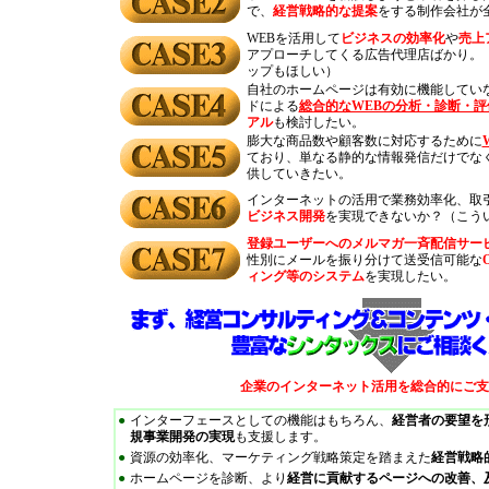
で、
経営戦略的な提案
をする制作会社が
WEBを活用して
ビジネスの効率化
や
売上
アプローチしてくる広告代理店ばかり。
ップもほしい）
自社のホームページは有効に機能してい
ドによる
総合的なWEBの分析・診断・評
アル
も検討したい。
膨大な商品数や顧客数に対応するために
ており、単なる静的な情報発信だけでな
供していきたい。
インターネットの活用で業務効率化、取
ビジネス開発
を実現できないか？（こう
登録ユーザーへのメルマガ一斉配信サー
性別にメールを振り分けて送受信可能な
ィング等のシステム
を実現したい。
企業のインターネット活用を総合的にご支
●
インターフェースとしての機能はもちろん、
経営者の要望を
規事業開発の実現
も支援します。
●
資源の効率化、マーケティング戦略策定を踏まえた
経営戦略
●
ホームページを診断、より
経営に貢献するページへの改善、