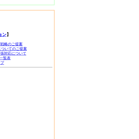
ョン
】
ット戦略のご提案
化についてのご提案
び拡張対応について
一覧表
ップ