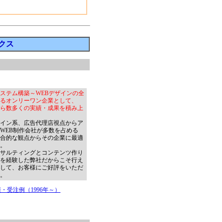
クス
ステム構築～WEBデザインの全
るオンリーワン企業として、
初から数多くの実績・成果を積み上
イン系、広告代理店視点からア
WEB制作会社が多数を占める
合的な観点からその企業に最適
。
サルティングとコンテンツ作り
を経験した弊社だからこそ行え
して、お客様にご好評をいただ
。
・受注例（1996年～）