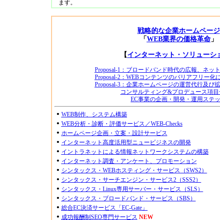
ます。
戦略的な企業ホームページ
「
WEB業界の価格革命
」
【
インターネット・ソリューシ
Proposal-1：ブロードバンド時代の広報、ネ
Proposal-2：WEBコンテンツのバリアフリー
Proposal-3：企業ホームページの運営代行及
コンサルティング&プロデュース項目
EC事業の企画・開発・運用ステ
●
WEB制作、システム構築
●
WEB分析・診断・評価サービス／WEB-Checks
●
ホームページ企画・立案・設計サービス
●
インターネット高度活用型ニュービジネスの開発
●
イントラネットによる情報ネットワークシステムの構築
●
インターネット調査・アンケート、プロモーション
●
シンタックス・WEBホスティング・サービス（SWS2）
●
シンタックス・サーチエンジン・サービス2（SSS2）
●
シンタックス・Linux専用サーバー・サービス（SLS）
●
シンタックス・ブロードバンド・サービス（SBS）
●
総合EC決済サービス「EC-Gate」
●
成功報酬制SEO専門サービス
NEW