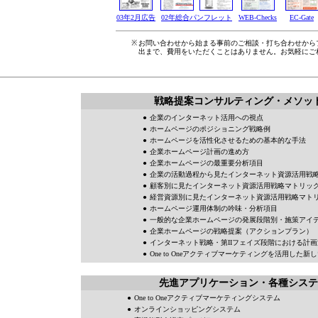
03年2月広告
02年総合パンフレット
WEB-Checks
EC-Gate
※
お問い合わせから始まる事前のご相談・打ち合わせから
出まで、費用をいただくことはありません。お気軽にご
戦略提案コンサルティング・メソッ
●
企業のインターネット活用への視点
●
ホームページのポジショニング戦略例
●
ホームページを活性化させるための基本的な手法
●
企業ホームページ計画の進め方
●
企業ホームページの最重要分析項目
●
企業の活動過程から見たインターネット資源活用戦
●
顧客別に見たインターネット資源活用戦略マトリッ
●
経営資源別に見たインターネット資源活用戦略マト
●
ホームページ運用体制の吟味・分析項目
●
一般的な企業ホームページの発展段階別・施策アイ
●
企業ホームページの戦略提案（アクションプラン）
●
インターネット戦略・第IIフェイズ段階における計
●
One to Oneアクティブマーケティングを活用した
先進アプリケーション・各種システ
●
One to Oneアクティブマーケティングシステム
●
オンラインショッピングシステム