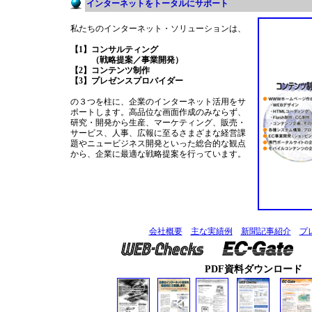
インターネットをトータルにサポート
私たちのインターネット・ソリューションは、
【1】
コンサルティング
（戦略提案／事業開発）
【2】
コンテンツ制作
【3】
プレゼンスプロバイダー
の３つを柱に、企業のインターネット活用をサ
ポートします。高品位な画面作成のみならず、
研究・開発から生産、マーケティング、販売・
サービス、人事、広報に至るさまざまな経営課
題やニュービジネス開発といった総合的な観点
から、企業に最適な戦略提案を行っています。
会社概要
主な実績例
新聞記事紹介
プ
PDF資料ダウンロード