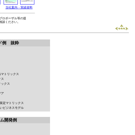
当社案内・実績資料
プロポーザル等の提
相談ください。
ド例 抜粋
略マトリックス
クス
リックス
デア
画策定マトリックス
新しいビジネスモデル
ム開発例