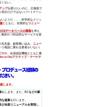
全くない。
アップ
を図りたいのに、広報面で
（宣伝だけではないパートナーシ
ないようだ．．．科学的なメソッ
価
とともに、全面的な
リニュー
WEBデータベースの構築
を考え
く動的かつ対話的なサービスを提
引先支援、顧客囲い込み、
ニュー
いう相談に乗れる業者がいない）
ビス
や、会員認証機能とともに属
One to Oneアクティブ・マーケテ
援します。
形に
します。また、
ECなどの新
的な提案
を行います。
及び全面リニューアルを実現
し