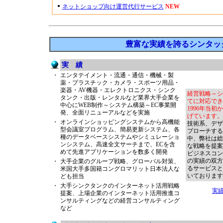
●
ネットショップ向け運営代行サービス
NEW
豊富な実績を誇るシンタッ
実 績
・
エンタテイメント・流通・通信・機械・製
薬・プラスチック・カメラ・スポーツ用品・
楽器・AV機器・エレクトロニクス・シンク
経営戦略～シ
タンク・出版・レンタルなど業界大手企業を
てに対応でき
中心にWEB制作～システム構築～EC事業開
1996年当
発、全面リニューアルなどを実施
げています。
・
オンラインショッピングシステムから高機能
技術系、デザ
型会議室プログラム、簡易更新システム、各
プローチする
種のデータベースシステムやシミュレーショ
中、弊社は総
ンシステム、高速全文サーチまで、ECを含
な戦略を提案
めて先進アプリケーションを数多く開発
ビジネスコン
の実績の双方
・
大手企業のグループ戦略、グローバル対策、
るサービスと
米国大手多国籍コングロマリット日本法人な
いております
ども担当
・
大手シンクタンクのインターネット活用戦略
実績
提案、上場企業のインターネット活用推進コ
ンサルティングなどの経営コンサルティング
など