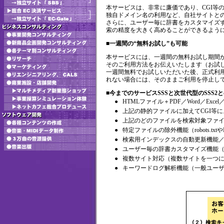
本サービスは、非常に廉価であり、CGI等
独自ドメイン名の利用など、自社サイトと
さらに、ユーザー毎に辞書をカスタマイズ
索の精度を大きく高めることができるよう
■一週間の“無料お試し”も可能
本サービスには、一週間の無料お試し期間
そのご利用方法をお伝えいたします（お試
一週間無料でお試しいただいた後、正式利
れない場合には、そのままご利用を停止し
■今までのサービスSSSと次世代型のSSS2
●
HTMLファイル＋PDF／Word／Excel
●
上記の静的ファイルに加えてCGI等
●
上記のどのファイルを検索対象ファ
●
特定ファイルの除外機能（robots.t
●
検索用インデックスの自動更新機能
●
ユーザー毎の辞書カスタマイズ機能（
●
複数サイト対応（複数サイトを一つ
●
キーワードログ解析機能（一般ユー