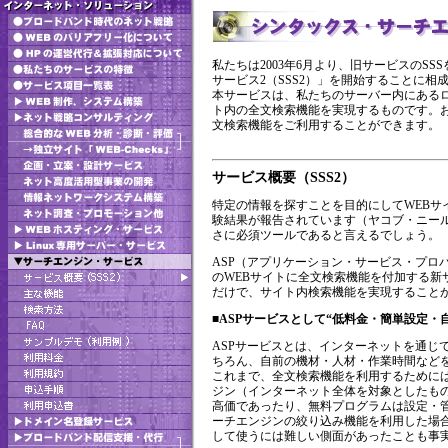
私たちは2003年6月より、旧サービスのS
サービス2（SSS2）」を開始することに相
本サービスは、私たちのサーバー内にある
ト内の全文検索機能を実現するものです。
文検索機能をご利用することができます。
サービス概要（SSS2）
特定の情報を探すことを目的にしてWEB
験結果が報告されています（ヤコブ・ニー
さに必須ツールであると言えるでしょう。
ASP（アプリケーション・サービス・プロ
のWEBサイトに全文検索機能を付加する
だけで、サイト内検索機能を実現すること
■ASPサービスとして“低料金・簡単設定・
ASPサービスとは、インターネットを通じ
ちろん、自前の機材・人材・作業時間など
これまで、全文検索機能を利用するためには
ジン（インターネット全体を対象としたも
高価であったり、無料プログラムは設定・
ーチエンジンの絞り込み機能を利用した場
して使うには難しい側面があったことも事